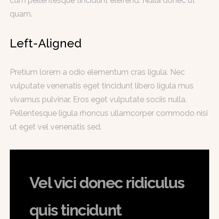
cum pellentesque tincidunt eleifend. Nulla donec ut
quam.
Left-Aligned
Pretium lorem a odio elementum cras ligula. Nec
vulputate venenatis eget tincidunt libero ligula mus
vivamus pulvinar. Eros eget vulputate sociis nulla.
Pellentesque ligula rhoncus ullamcorper commodo nisi
ut eget vel venenatis sed.
Vel vici donec ridiculus
quis tincidunt