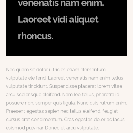
venenatis nam enim.
Laoreet vidi aliquet
rhoncus.
Nec quam sit dolor ultricies etiam elementum
vulputate eleifend. Laoreet venenatis nam enim tellus
vulputate tincidunt. Suspendisse placerat lorem vitae
arcu scelerisque eleifend. Nam leo tellus, pharetra id
posuere non, semper quis ligula. Nunc quis rutrum enim.
Praesent egestas sapien nec tellus eleifend, feugiat
cursus erat condimentum. Cras egestas dolor ac lacus
euismod pulvinar. Donec et arcu vulputate.