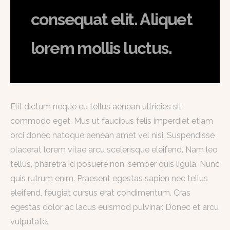
consequat elit. Aliquet
lorem mollis luctus.
Elit dictum neque eu tellus aenean ultricies sit
commodo eget. Mus ut faucibus felis imperdiet etiam
orci donec natoque aenean amet vel nisi. Suspendisse
placerat lorem vitae arcu scelerisque eleifend. Nam leo
tellus, pharetra id posuere non, semper quis ligula. Nunc
quis rutrum enim. Praesent egestas sapien nec tellus
eleifend, feugiat cursus erat condimentum. Cras
egestas dolor ac lacus euismod pulvinar. Donec et arcu
vulputate.