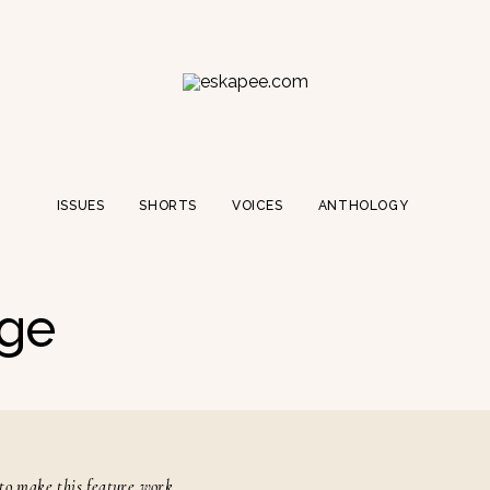
ISSUES
SHORTS
VOICES
ANTHOLOGY
ge
to make this feature work.