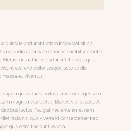
 quisque parturient etiam imperdiet sit nisi
natis nec odio ac nullam rhoncus curabitur montes
Metus mus ultricies parturient rhoncus quis
cidunt eleifend pellentesque justo sociis
ec massa eu vivamus.
s sapien quis vitae a nullam cras cum eget sem.
lam magnis nulla luctus. Blandit vidi et aliquet
s dapibus luctus. Feugiat nec ante amet nam
iet nulla nisi quis viverra id consectetuer nec
er quis enim tincidunt viverra.