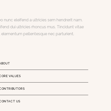
 nunc eleifend a ultricies sem hendrerit nam.
ifend dui ultricies rhoncus mus. Tincidunt vitae
 elementum pellentesque nec parturient.
ABOUT
CORE VALUES
CONTRIBUTORS
CONTACT US