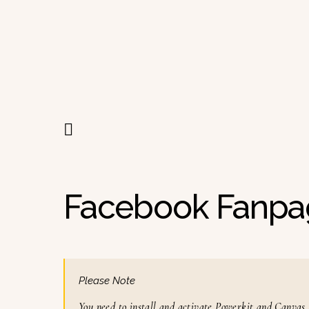
Facebook Fanpa
Please Note
You need to install and activate
Powerkit
and
Canvas