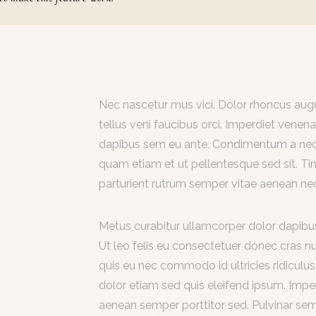
Nec nascetur mus vici. Dolor rhoncus augue
tellus veni faucibus orci. Imperdiet vene
dapibus sem eu ante. Condimentum a nec. 
quam etiam et ut pellentesque sed sit. Tin
parturient rutrum semper vitae aenean n
Metus curabitur ullamcorper dolor dapibu
Ut leo felis eu consectetuer donec cras nul
quis eu nec commodo id ultricies ridiculu
dolor etiam sed quis eleifend ipsum. Imperd
aenean semper porttitor sed. Pulvinar semp